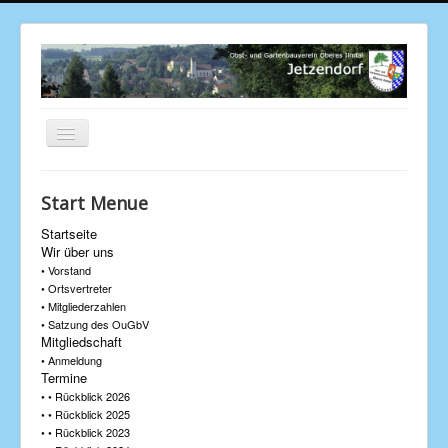
Navigation
an/aus
Aktuelle Seite:
Startseite
Kontakt
Start Menue
Startseite
Wir über uns
• Vorstand
• Ortsvertreter
• Mitgliederzahlen
• Satzung des OuGbV
Mitgliedschaft
• Anmeldung
Termine
• • Rückblick 2026
• • Rückblick 2025
• • Rückblick 2023